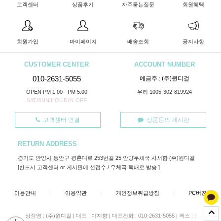
고객센터
상품후기
자주묻는질문
회원혜택
회원가입
마이페이지
배송조회
공지사항
CUSTOMER CENTER
ACCOUNT NUMBER
010-2631-5055
예금주 : (주)윈디걸
OPEN PM 1:00 - PM 5:00
우리 1005-302-819924
SAT/SUN/HOLIDAY OFF
고객센터 연결
상품문의 게시판
RETURN ADDRESS
경기도 안양시 동안구 평촌대로 253번길 25 안양우체국 사서함 (주)윈디걸
[반드시 고객센터 or 게시판에 선접수 / 우체국 택배로 발송 ]
이용안내
|
이용약관
|
개인정보취급방침
|
PC버젼
상점명 : (주)윈디걸
|
대표 :
이지향
|
대표전화 : 010-2631-5055
|
팩스 :
|