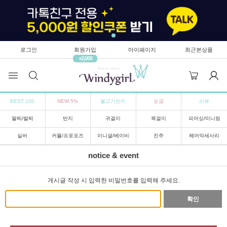
로그인
회원가입
마이페이지
최근본상품
+2,000
BEST 100
NEW 5%
물고기반지
순금
리뷰
팔찌/발찌
반지
귀걸이
목걸이
피어싱/미니링
실버
커플/프로포즈
이니셜/베이비
진주
헤어악세사리
notice & event
게시글 작성 시 입력한 비밀번호를 입력해 주세요.
확인