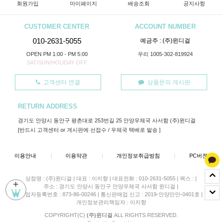
회원가입
마이페이지
배송조회
공지사항
CUSTOMER CENTER
ACCOUNT NUMBER
010-2631-5055
예금주 : (주)윈디걸
OPEN PM 1:00 - PM 5:00
우리 1005-302-819924
SAT/SUN/HOLIDAY OFF
고객센터 연결
상품문의 게시판
RETURN ADDRESS
경기도 안양시 동안구 평촌대로 253번길 25 안양우체국 사서함 (주)윈디걸
[반드시 고객센터 or 게시판에 선접수 / 우체국 택배로 발송 ]
이용안내
|
이용약관
|
개인정보취급방침
|
PC버젼
상점명 : (주)윈디걸
|
대표 :
이지향
|
대표전화 : 010-2631-5055
|
팩스 :
|
+
주소 : 경기도 안양시 동안구 안양우체국 사서함 윈디걸
|
사업자등록번호 : 873-86-00246
|
통신판매업 신고 : 2019-안양만안-0401호
|
개인정보관리책임자 : 이지향
COPYRIGHT(C)
(주)윈디걸
ALL RIGHTS RESERVED.