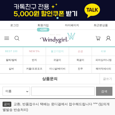
로그인
회원가입
마이페이지
최근본상품
+2,000
BEST 100
NEW 5%
물고기반지
순금
리뷰
팔찌/발찌
반지
귀걸이
목걸이
피어싱/미니링
실버
커플/프로포즈
이니셜/베이비
진주
헤어악세사리
상품문의
글쓰기
검색
교환, 반품접수시 택배는 윈디걸에서 접수해드립니다 ^^* (임의개
공지
별발송 반송처리)