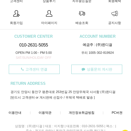
고객센터
상품후기
자주묻는질문
회원혜택
회원가입
마이페이지
배송조회
공지사항
CUSTOMER CENTER
ACCOUNT NUMBER
010-2631-5055
예금주 : (주)윈디걸
OPEN PM 1:00 - PM 5:00
우리 1005-302-819924
SAT/SUN/HOLIDAY OFF
고객센터 연결
상품문의 게시판
RETURN ADDRESS
경기도 안양시 동안구 평촌대로 253번길 25 안양우체국 사서함 (주)윈디걸
[반드시 고객센터 or 게시판에 선접수 / 우체국 택배로 발송 ]
이용안내
|
이용약관
|
개인정보취급방침
|
PC버젼
상점명 : (주)윈디걸
|
대표 :
이지향
|
대표전화 : 010-2631-5055
|
팩스 :
|
주소 : 경기도 안양시 동안구 안양우체국 사서함 윈디걸
|