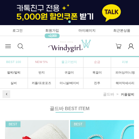
로그인
회원가입
마이페이지
최근본상품
+2,000
BEST 100
NEW 5%
물고기반지
순금
리뷰
팔찌/발찌
반지
귀걸이
목걸이
피어싱/미니링
실버
커플/프로포즈
이니셜/베이비
진주
헤어악세사리
골드바
커플팔찌
골드바
BEST ITEM
BEST
BEST