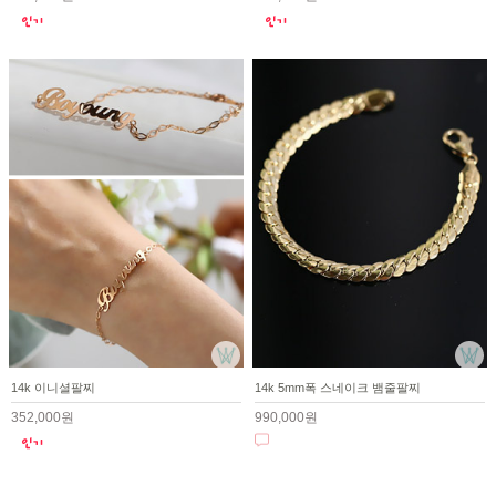
14k 이니셜팔찌
14k 5mm폭 스네이크 뱀줄팔찌
352,000원
990,000원