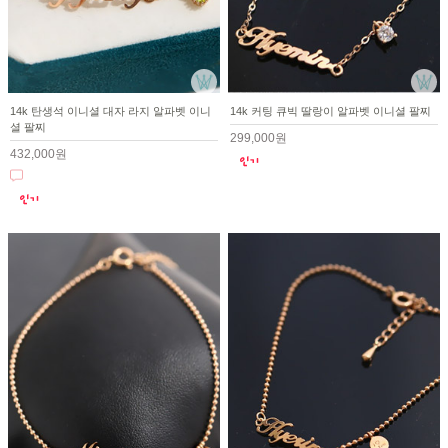
14k 탄생석 이니셜 대자 라지 알파벳 이니
14k 커팅 큐빅 딸랑이 알파벳 이니셜 팔찌
셜 팔찌
299,000원
432,000원