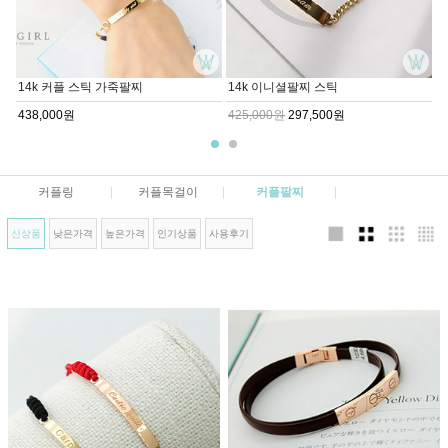
14k 커플 스틱 가죽팔찌
14k 이니셜팔찌 스틱
438,000원
425,000원
297,500원
커플링
|
커플목걸이
|
커플팔찌
|
신상품
낮은가격
높은가격
인기상품
사용후기