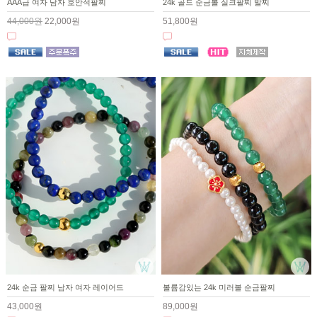
AAA급 여자 남자 호안석팔찌
24k 골드 순금볼 실크팔찌 발찌
44,000원
22,000원
51,800원
24k 순금 팔찌 남자 여자 레이어드
볼륨감있는 24k 미러볼 순금팔찌
43,000원
89,000원