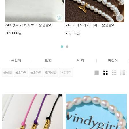
24k 장수 거북이 토끼 순금팔찌
24k 고래꼬리 레이어드 순금팔찌
109,000원
23,900원
목걸이
|
팔찌
|
반지
|
귀걸이
신상품
낮은가격
높은가격
인기상품
사용후기