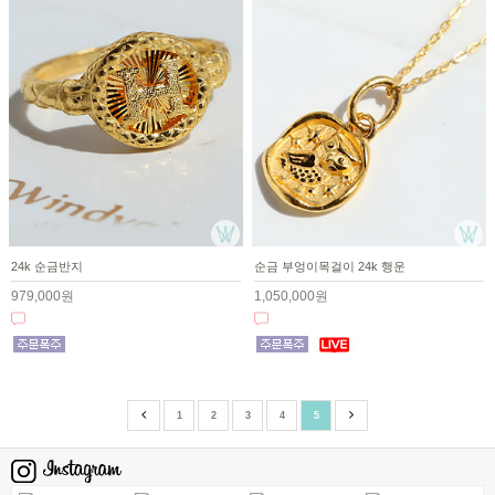
24k 순금반지
순금 부엉이목걸이 24k 행운
979,000원
1,050,000원
1
2
3
4
5