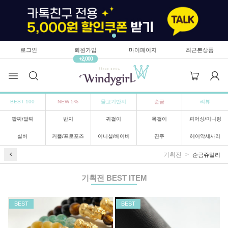
로그인
회원가입
마이페이지
최근본상품
+2,000
BEST 100
NEW 5%
물고기반지
순금
리뷰
팔찌/발찌
반지
귀걸이
목걸이
피어싱/미니링
실버
커플/프로포즈
이니셜/베이비
진주
헤어악세사리
기획전
순금쥬얼리
기획전
BEST ITEM
BEST
BEST