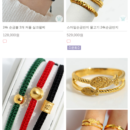
24k 순금볼 3개 커플 실크팔찌
스마일순금반지 물고기 24k순금반지
128,000원
529,000원