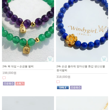
24k 복 대길 + 순금볼 팔찌
24k 순금 플라워 엄마선물 환갑 생신선물
원석팔찌
198,000원
318,000원