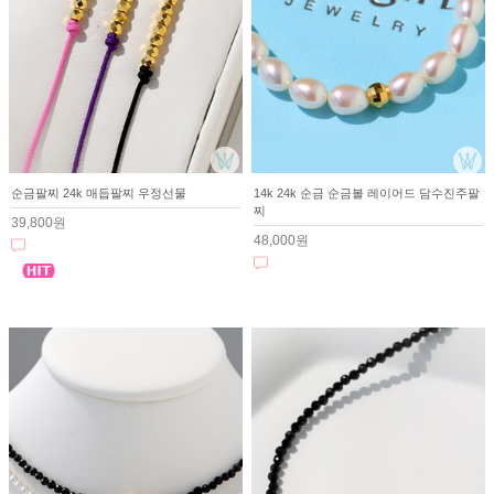
순금팔찌 24k 매듭팔찌 우정선물
14k 24k 순금 순금볼 레이어드 담수진주팔
찌
39,800원
48,000원