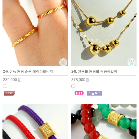
24k 0.7g 커팅 순금 레이어드반지
24k 완구볼 커팅볼 순금목걸이
239,000원
378,000원