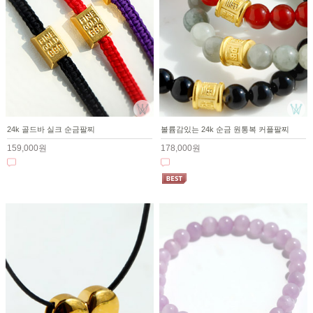
24k 골드바 실크 순금팔찌
볼륨감있는 24k 순금 원통복 커플팔찌
159,000원
178,000원