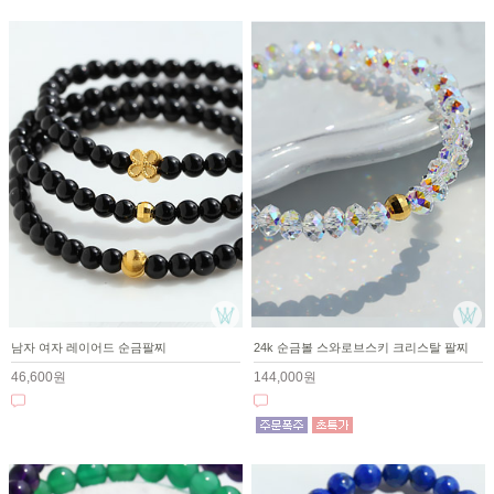
남자 여자 레이어드 순금팔찌
24k 순금볼 스와로브스키 크리스탈 팔찌
46,600원
144,000원