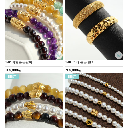
24k 비휴순금팔찌
24K 여자 순금 반지
169,000원
769,000원
BEST
BEST