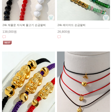
24k 재물운 자식복 물고기 순금팔찌
24k 레이어드 순금팔찌
138,000원
26,800원