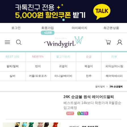
로그인
회원가입
마이페이지
최근본상품
+2,000
BEST 100
NEW 5%
물고기반지
순금
리뷰
팔찌/발찌
반지
귀걸이
목걸이
피어싱/미니링
실버
커플/프로포즈
이니셜/베이비
진주
헤어악세사리
팔찌/발찌
24k 순금팔찌
24K 순금볼 원석 레이어드팔찌
베스트셀러 14k보다 착한가격 8월중순
입고예정