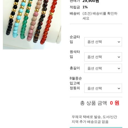
29,900
원
판매가
적립금
1%
배송비
(조건)
배송비를 확인하
세요
순금타
입
원석타
입
총길이
8월중순
입고예
정동의
0
원
총 상품 금액
우체국 택배로 발송, 도서/산간
지역 추가 배송요금 없음