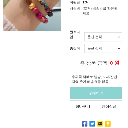
적립금
1%
배송비
(조건)
배송비를 확인하
세요
원석타
입
총길이
0
원
총 상품 금액
우체국 택배로 발송, 도서/산간
지역 추가 배송요금 없음
구매하기
장바구니
관심상품