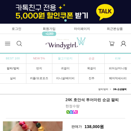
로그인
회원가입
마이페이지
최근본상품
+2,000
BEST 100
NEW 5%
물고기반지
순금
리뷰
팔찌/발찌
반지
귀걸이
목걸이
피어싱/미니링
실버
커플/프로포즈
이니셜/베이비
진주
헤어악세사리
팔찌/발찌
24k 순금팔찌
24K 호안석 투어마린 순금 팔찌
한정수량
138,000
원
판매가