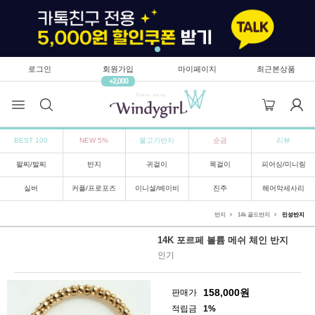
로그인
회원가입
마이페이지
최근본상품
+2,000
BEST 100
NEW 5%
물고기반지
순금
리뷰
팔찌/발찌
반지
귀걸이
목걸이
피어싱/미니링
실버
커플/프로포즈
이니셜/베이비
진주
헤어악세사리
반지
14k 골드반지
민성반지
14K 포르페 볼륨 메쉬 체인 반지
인기
158,000
원
판매가
적립금
1%