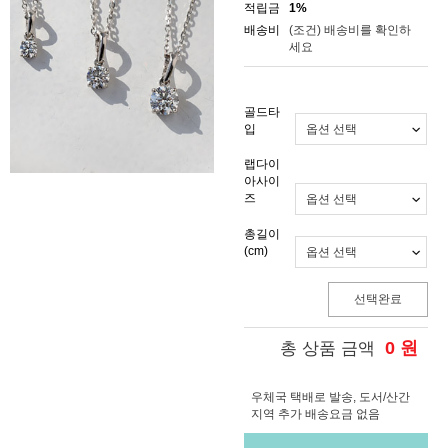
적립금
1%
배송비
(조건)
배송비를 확인하
세요
골드타
입
랩다이
아사이
즈
총길이
(cm)
선택완료
0
원
총 상품 금액
우체국 택배로 발송, 도서/산간
지역 추가 배송요금 없음