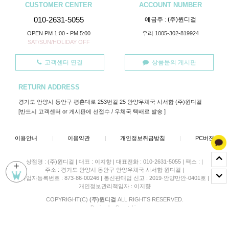
CUSTOMER CENTER
ACCOUNT NUMBER
010-2631-5055
예금주 : (주)윈디걸
OPEN PM 1:00 - PM 5:00
우리 1005-302-819924
SAT/SUN/HOLIDAY OFF
고객센터 연결
상품문의 게시판
RETURN ADDRESS
경기도 안양시 동안구 평촌대로 253번길 25 안양우체국 사서함 (주)윈디걸
[반드시 고객센터 or 게시판에 선접수 / 우체국 택배로 발송 ]
이용안내
|
이용약관
|
개인정보취급방침
|
PC버젼
상점명 : (주)윈디걸
|
대표 :
이지향
|
대표전화 : 010-2631-5055
|
팩스 :
|
+
주소 : 경기도 안양시 동안구 안양우체국 사서함 윈디걸
|
사업자등록번호 : 873-86-00246
|
통신판매업 신고 : 2019-안양만안-0401호
|
개인정보관리책임자 : 이지향
COPYRIGHT(C)
(주)윈디걸
ALL RIGHTS RESERVED.