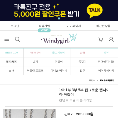
로그인
회원가입
마이페이지
최근본상품
+2,000
BEST 100
NEW 5%
물고기반지
순금
리뷰
팔찌/발찌
반지
귀걸이
목걸이
피어싱/미니링
실버
커플/프로포즈
이니셜/베이비
진주
헤어악세사리
목걸이
14k 골드목걸이
14k 1부 3부 5부 랩그로운 랩다이
아 목걸이
펜던트 목걸이 분리가능
283,000
원
판매가