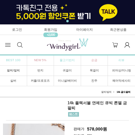
로그인
회원가입
마이페이지
최근본상품
+2,000
BEST 100
NEW 5%
물고기반지
순금
리뷰
팔찌/발찌
반지
귀걸이
목걸이
피어싱/미니링
실버
커플/프로포즈
이니셜/베이비
진주
헤어악세사리
팔찌/발찌
14k 골드팔찌
14k 플렉서블 연예인 큐빅 론델 금
팔찌
578,000
원
판매가