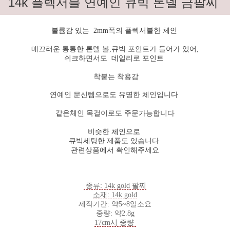
14k 플렉서블 연예인 큐빅 론델 금팔찌
볼륨감 있는 2mm폭의 플렉서블한 체인
매끄러운 통통한 론델 볼,큐빅 포인트가 들어가 있어,
쉬크하면서도 데일리로 포인트
착붙는 착용감
연예인 문신템으로도 유명한 체인입니다
같은체인 목걸이로도 주문가능합니다
비슷한 체인으로
큐빅세팅한 제품도 있습니다
관련상품에서 확인해주세요
종류: 14k gold 팔찌
소재: 14k gold
제작기간: 약5~8일소요
중량: 약2.8g
17cm시 중량