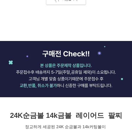
24K순금볼 14k금볼 레이어드 팔찌
정교하게 세공된 24K 순금볼과 14k커팅볼이