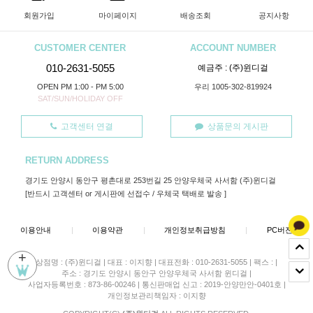
회원가입
마이페이지
배송조회
공지사항
CUSTOMER CENTER
ACCOUNT NUMBER
010-2631-5055
예금주 : (주)윈디걸
OPEN PM 1:00 - PM 5:00
우리 1005-302-819924
SAT/SUN/HOLIDAY OFF
고객센터 연결
상품문의 게시판
RETURN ADDRESS
경기도 안양시 동안구 평촌대로 253번길 25 안양우체국 사서함 (주)윈디걸
[반드시 고객센터 or 게시판에 선접수 / 우체국 택배로 발송 ]
이용안내
|
이용약관
|
개인정보취급방침
|
PC버젼
+
상점명 : (주)윈디걸
|
대표 :
이지향
|
대표전화 : 010-2631-5055
|
팩스 :
|
주소 : 경기도 안양시 동안구 안양우체국 사서함 윈디걸
|
사업자등록번호 : 873-86-00246
|
통신판매업 신고 : 2019-안양만안-0401호
|
개인정보관리책임자 : 이지향