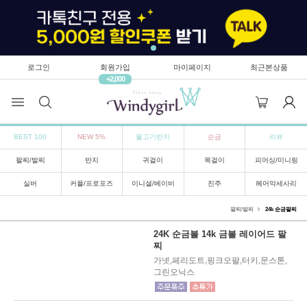
로그인
회원가입
마이페이지
최근본상품
+2,000
BEST 100
NEW 5%
물고기반지
순금
리뷰
팔찌/발찌
반지
귀걸이
목걸이
피어싱/미니링
실버
커플/프로포즈
이니셜/베이비
진주
헤어악세사리
팔찌/발찌
24k 순금팔찌
24K 순금볼 14k 금볼 레이어드 팔
찌
가넷,페리도트,핑크오팔,터키,문스톤,
그린오닉스