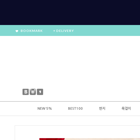
BOOKMARK
+ DELIVERY
NEW 5%
BEST100
반지
목걸이