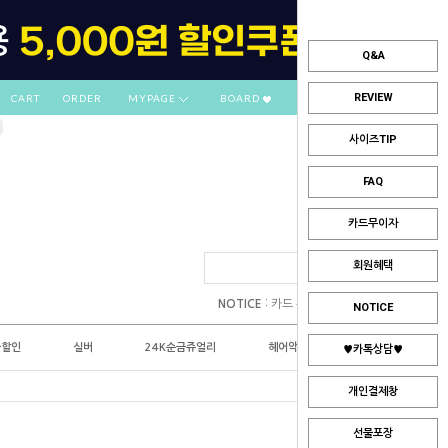
Q&A
REVIEW
CART
ORDER
MYPAGE
BOARD
사이즈TIP
FAQ
카드무이자
회원혜택
:
NOTICE
카드 부분무이자 안내
NOTICE
플할인
실버
24K순금쥬얼리
헤어악세사리
♥카톡상담♥
개인결제창
선물포장