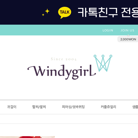
LOGIN
JOIN US
2,000WON
귀걸이
팔찌/발찌
피어싱/귓바퀴링
커플쥬얼리
샘