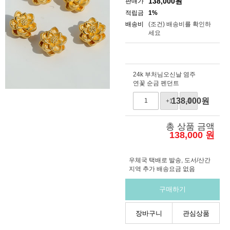
138,000
원
판매가
적립금
1%
배송비
(조건)
배송비를 확인하
세요
24k 부처님오신날 염주
연꽃 순금 펜던트
138,000
원
+1
-1
총 상품 금액
138,000
원
우체국 택배로 발송, 도서/산간
지역 추가 배송요금 없음
구매하기
장바구니
관심상품