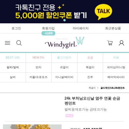
로그인
회원가입
마이페이지
최근본상품
+2,000
BEST 100
NEW 5%
물고기반지
순금
리뷰
팔찌/발찌
반지
귀걸이
목걸이
피어싱/미니링
실버
커플/프로포즈
이니셜/베이비
진주
헤어악세사리
목걸이
골드체인/14k,24k팬던트
24k 부처님오신날 염주 연꽃 순금
펜던트
팔찌용재료가능 금테크가능