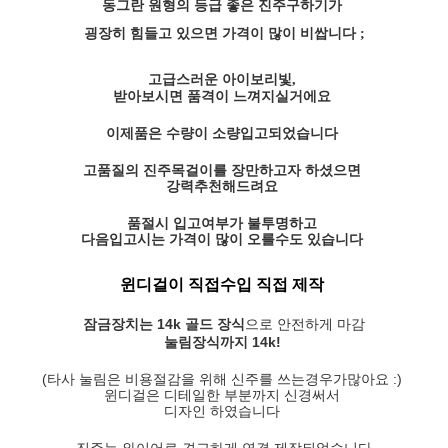
동그란 원형의 등급 좋은 진주구하기가
굉장히 힘들고 있으면 가격이 많이 비쌉니다 ;
고급스러운 아이보리빛,
받아보시면 품격이 느껴지실거에요
이제품은 수량이 소량입고되었습니다
고품질의 진주목걸이를 장만하고자 하셨으면
강력추천해드려요
품절시 입고여부가 불투명하고
다음입고시는 가격이 많이 오를수도 있습니다
윈디걸이 직접수입 직접 제작
잠금장치는 14k 골드 장식
으로 안전하게 마감
눌림장식까지 14k!
(타사 눌림은 비용절감을 위해 신주를 쓰는경우가많아요 :)
윈디걸은 디테일한 부분까지 신경써서
디자인 하였습니다
진주는 와이어로 견고하게 연결 제작되었습니다