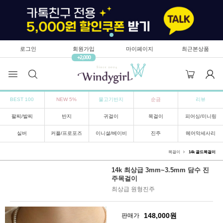
로그인
회원가입
마이페이지
최근본상품
+2,000
BEST 100
NEW 5%
물고기반지
순금
리뷰
팔찌/발찌
반지
귀걸이
목걸이
피어싱/미니링
실버
커플/프로포즈
이니셜/베이비
진주
헤어악세사리
목걸이
14k 골드목걸이
14k 최상급 3mm~3.5mm 담수 진
주목걸이
최상급 원형진주
148,000
원
판매가