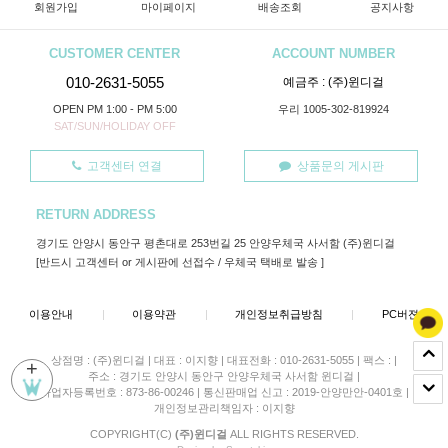
회원가입
마이페이지
배송조회
공지사항
CUSTOMER CENTER
ACCOUNT NUMBER
010-2631-5055
예금주 : (주)윈디걸
OPEN PM 1:00 - PM 5:00
우리 1005-302-819924
SAT/SUN/HOLIDAY OFF
고객센터 연결
상품문의 게시판
RETURN ADDRESS
경기도 안양시 동안구 평촌대로 253번길 25 안양우체국 사서함 (주)윈디걸
[반드시 고객센터 or 게시판에 선접수 / 우체국 택배로 발송 ]
이용안내
|
이용약관
|
개인정보취급방침
|
PC버젼
상점명 : (주)윈디걸
|
대표 :
이지향
|
대표전화 : 010-2631-5055
|
팩스 :
|
+
주소 : 경기도 안양시 동안구 안양우체국 사서함 윈디걸
|
사업자등록번호 : 873-86-00246
|
통신판매업 신고 : 2019-안양만안-0401호
|
개인정보관리책임자 : 이지향
COPYRIGHT(C)
(주)윈디걸
ALL RIGHTS RESERVED.