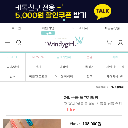
로그인
회원가입
마이페이지
최근본상품
+2,000
BEST 100
NEW 5%
물고기반지
순금
리뷰
팔찌/발찌
반지
귀걸이
목걸이
피어싱/미니링
실버
커플/프로포즈
이니셜/베이비
진주
헤어악세사리
팔찌/발찌
24k 순금팔찌
24k 순금 물고기팔찌
'합격'과 '성공'을 의미 선물용,커플 추천
138,000
원
판매가