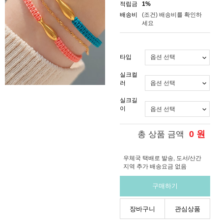
적립금
1%
배송비
(조건)
배송비를 확인하
세요
타입
실크컬
러
실크길
이
0
원
총 상품 금액
우체국 택배로 발송, 도서/산간
지역 추가 배송요금 없음
구매하기
장바구니
관심상품