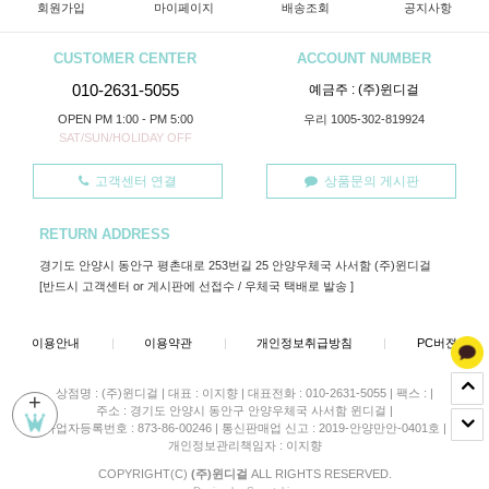
회원가입
마이페이지
배송조회
공지사항
CUSTOMER CENTER
ACCOUNT NUMBER
010-2631-5055
예금주 : (주)윈디걸
OPEN PM 1:00 - PM 5:00
우리 1005-302-819924
SAT/SUN/HOLIDAY OFF
고객센터 연결
상품문의 게시판
RETURN ADDRESS
경기도 안양시 동안구 평촌대로 253번길 25 안양우체국 사서함 (주)윈디걸
[반드시 고객센터 or 게시판에 선접수 / 우체국 택배로 발송 ]
이용안내
|
이용약관
|
개인정보취급방침
|
PC버젼
상점명 : (주)윈디걸
|
대표 :
이지향
|
대표전화 : 010-2631-5055
|
팩스 :
|
+
주소 : 경기도 안양시 동안구 안양우체국 사서함 윈디걸
|
사업자등록번호 : 873-86-00246
|
통신판매업 신고 : 2019-안양만안-0401호
|
개인정보관리책임자 : 이지향
COPYRIGHT(C)
(주)윈디걸
ALL RIGHTS RESERVED.