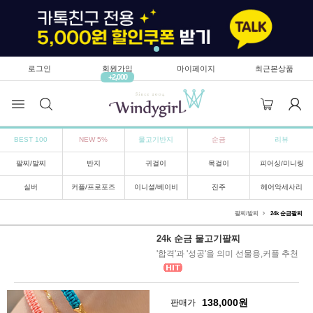
로그인
회원가입
마이페이지
최근본상품
+2,000
BEST 100
NEW 5%
물고기반지
순금
리뷰
팔찌/발찌
반지
귀걸이
목걸이
피어싱/미니링
실버
커플/프로포즈
이니셜/베이비
진주
헤어악세사리
팔찌/발찌
24k 순금팔찌
24k 순금 물고기팔찌
'합격'과 '성공'을 의미 선물용,커플 추천
138,000
원
판매가