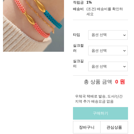
적립금
1%
배송비
(조건)
배송비를 확인하
세요
타입
실크컬
러
실크길
이
0
원
총 상품 금액
우체국 택배로 발송, 도서/산간
지역 추가 배송요금 없음
구매하기
장바구니
관심상품