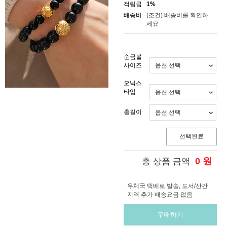
적립금
1%
배송비
(조건)
배송비를 확인하
세요
순금볼
사이즈
오닉스
타입
총길이
선택완료
0
원
총 상품 금액
우체국 택배로 발송, 도서/산간
지역 추가 배송요금 없음
구매하기