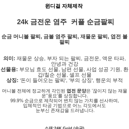
윈디걸 자체제작
24k 금전운 염주 커플 순금팔찌
순금 머니볼 팔찌, 금볼 염주 팔찌, 재물운 팔찌, 엽전 볼
팔찌
의미:
재물운 상승
, 부자 되는 팔찌, 금전운, 액운 타파,
안녕과 건강
선물용:
부모님 효도 선물, 남편 선물, 사업 성공 기원, 환
갑/칠순 선물, 셀프 선물
상징:
'돈이 들어오는 팔찌', '부의 상징', 행운의 부적
머니볼 전체에 정교하게 각인된
엽전 문양
은 '끊이지 않는 재물
운''풍요'를 상징합니다.
99.9% 순금으로 제작되어 변치 않는 가치를 선사하며,
입체적인 타공 기법으로 어느 각도에서도
눈부신 존재감을 드러냅니다.
소재:
24K Gold (순금)