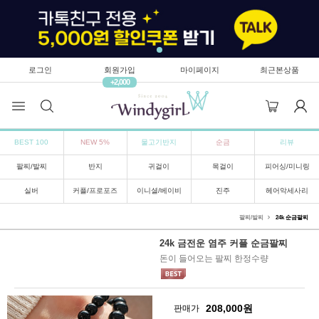
로그인
회원가입
마이페이지
최근본상품
+2,000
BEST 100
NEW 5%
물고기반지
순금
리뷰
팔찌/발찌
반지
귀걸이
목걸이
피어싱/미니링
실버
커플/프로포즈
이니셜/베이비
진주
헤어악세사리
팔찌/발찌
24k 순금팔찌
24k 금전운 염주 커플 순금팔찌
돈이 들어오는 팔찌 한정수량
208,000
원
판매가