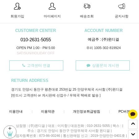
회원가입
마이페이지
배송조회
공지사항
CUSTOMER CENTER
ACCOUNT NUMBER
010-2631-5055
예금주 : (주)윈디걸
OPEN PM 1:00 - PM 5:00
우리 1005-302-819924
SAT/SUN/HOLIDAY OFF
고객센터 연결
상품문의 게시판
RETURN ADDRESS
경기도 안양시 동안구 평촌대로 253번길 25 안양우체국 사서함 (주)윈디걸
[반드시 고객센터 or 게시판에 선접수 / 우체국 택배로 발송 ]
이용안내
|
이용약관
|
개인정보취급방침
|
PC버젼
상점명 : (주)윈디걸
|
대표 :
이지향
|
대표전화 : 010-2631-5055
|
팩스 :
|
+
주소 : 경기도 안양시 동안구 안양우체국 사서함 윈디걸
|
사업자등록번호 : 873-86-00246
|
통신판매업 신고 : 2019-안양만안-0401호
|