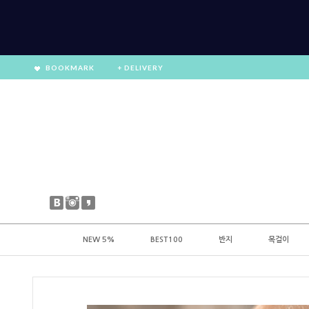
BOOKMARK
+ DELIVERY
NEW 5%
BEST100
반지
목걸이