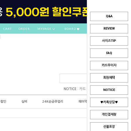
Q&A
REVIEW
CART
ORDER
MYPAGE
BOARD
사이즈TIP
FAQ
카드무이자
회원혜택
:
NOTICE
카드 부분무이자 안내
NOTICE
플할인
실버
24K순금쥬얼리
헤어악세사리
♥카톡상담♥
개인결제창
선물포장