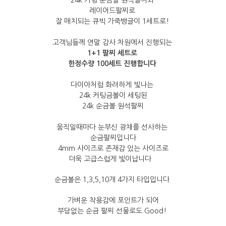
24k 커팅 순금볼 원석팔찌와
레이어드팔찌로
잘 매치되는 큐빅 가죽뱅글이 1세트로!
고객님들께 연말 감사 차원에서 진행되는
1+1 팔찌 세트로
한정수량 100세트 진행합니다
다이아처럼 화려하게 빛나는
24k 커팅금볼이 세팅된
24k 순금볼 원석팔찌
움직일때마다 눈부신 광채를 선사하는
순금팔찌입니다
4mm 사이즈로 존재감 있는 사이즈로
더욱 고급스럽게 빛이납니다
순금볼은 1,3,5,10개 4가지 타입입니다
가벼운 착용감에 포인트가 되어
부담없는 순금 팔찌 선물로도 Good!