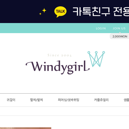
LOGIN
JOIN US
2,000WON
귀걸이
팔찌/발찌
피어싱/귓바퀴링
커플쥬얼리
샘