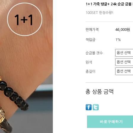
1+1 가죽 뱅글+ 24k 순금 금
100SET 한정수량!
판매가격
46,000원
적립금
1%
순금볼 갯수
원석
총길이
총 상품 금액
바로구매하기