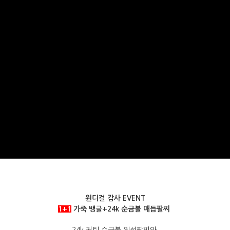
윈디걸 감사 EVENT
1+1
가죽 뱅글+24k 순금볼 매듭팔찌