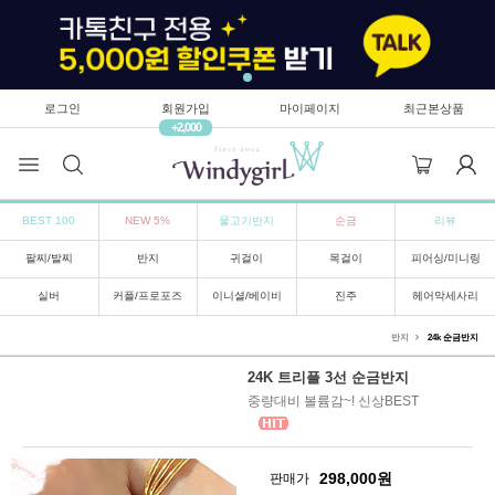
로그인
회원가입
마이페이지
최근본상품
+2,000
BEST 100
NEW 5%
물고기반지
순금
리뷰
팔찌/발찌
반지
귀걸이
목걸이
피어싱/미니링
실버
커플/프로포즈
이니셜/베이비
진주
헤어악세사리
반지
24k 순금반지
24K 트리플 3선 순금반지
중량대비 볼륨감~! 신상BEST
298,000
원
판매가