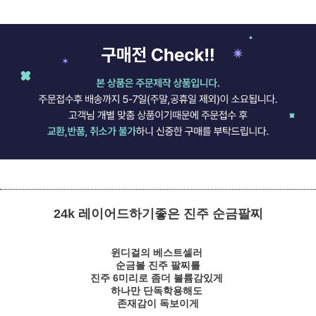
24k 레이어드하기좋은 진주 순금팔찌
윈디걸의 베스트셀러
순금볼 진주 팔찌를
진주 6미리로 좀더 볼륨감있게
하나만 단독학용해도
존재감이 독보이게