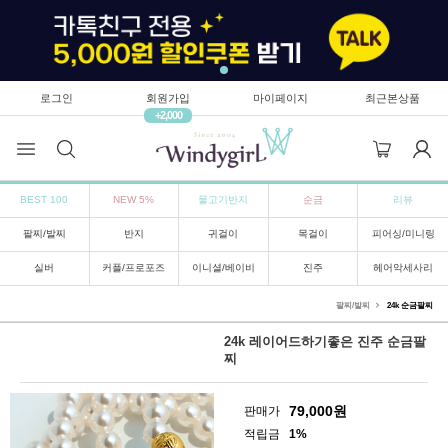
로그인
회원가입
마이페이지
최근본상품
+2,000
BEST 100
NEW 5%
물고기반지
순금
리뷰
팔찌/발찌
반지
귀걸이
목걸이
피어싱/미니링
실버
커플/프로포즈
이니셜/베이비
진주
헤어악세사리
팔찌/발찌
24k 순금팔찌
24k 레이어드하기좋은 진주 순금팔
찌
79,000
원
판매가
적립금
1%