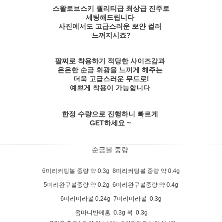
스왈로브스키 퀄리티급 최상급 진주로
세팅해드립니다
사진에서도 고급스러운 뽀얀 컬러
느껴지시죠?
팔찌로 착용하기 적당한 사이즈감과
은은한 순금 휘광을 느끼게 해주는
더욱 고급스러운 무드로!
예쁘게 착용이 가능합니다
한정 수량으로 진행하니 빠르게
GET하세요 ~
순금볼 중량
6미리커팅볼 중량 약 0.3g
8미리커팅볼
중량 약 0.4g
5미리완구볼
중량 약 0.2g
6미리완구볼
중량 약 0.4g
6미리미라볼 0.24g 7미리미라볼 0.3g
옴마니반메훔 0.3g 복
0.3g