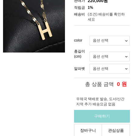
220,000
원
판매가
적립금
1%
배송비
(조건)
배송비를 확인하
세요
color
총길이
(cm)
알파벳
0
원
총 상품 금액
우체국 택배로 발송, 도서/산간
지역 추가 배송요금 없음
구매하기
장바구니
관심상품