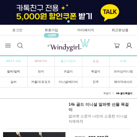
로그인
회원가입
마이페이지
최근본상품
+2,000
BEST 100
NEW 5%
물고기반지
순금
리뷰
팔찌/발찌
반지
귀걸이
목걸이
피어싱/미니링
실버
커플/프로포즈
이니셜/베이비
진주
헤어악세사리
목걸이
14k 골드목걸이
14k 골드 이니셜 알파벳 선물 목걸
이
알파벳 소문자 나만의 소중한 이니셜
자체제작