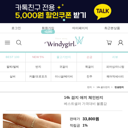
로그인
회원가입
마이페이지
최근본상품
+2,000
BEST 100
NEW 5%
물고기반지
순금
리뷰
팔찌/발찌
반지
귀걸이
목걸이
피어싱/미니링
실버
커플/프로포즈
이니셜/베이비
진주
헤어악세사리
반지
14k 골드반지
민성반지
14k 검지 애끼 체인반지
베스트셀러 가격대비 볼륨감
33,800
원
판매가
적립금
1%