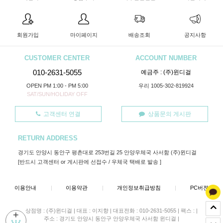
회원가입
마이페이지
배송조회
공지사항
CUSTOMER CENTER
ACCOUNT NUMBER
010-2631-5055
예금주 : (주)윈디걸
OPEN PM 1:00 - PM 5:00
우리 1005-302-819924
SAT/SUN/HOLIDAY OFF
고객센터 연결
상품문의 게시판
RETURN ADDRESS
경기도 안양시 동안구 평촌대로 253번길 25 안양우체국 사서함 (주)윈디걸
[반드시 고객센터 or 게시판에 선접수 / 우체국 택배로 발송 ]
이용안내
|
이용약관
|
개인정보취급방침
|
PC버젼
상점명 : (주)윈디걸
|
대표 :
이지향
|
대표전화 : 010-2631-5055
|
팩스 :
|
+
주소 : 경기도 안양시 동안구 안양우체국 사서함 윈디걸
|