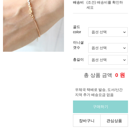
배송비
(조건)
배송비를 확인하
세요
골드
color
이니셜
갯수
총길이
0
원
총 상품 금액
우체국 택배로 발송, 도서/산간
지역 추가 배송요금 없음
구매하기
장바구니
관심상품