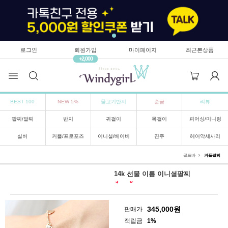
로그인
회원가입
마이페이지
최근본상품
+2,000
BEST 100
NEW 5%
물고기반지
순금
리뷰
팔찌/발찌
반지
귀걸이
목걸이
피어싱/미니링
실버
커플/프로포즈
이니셜/베이비
진주
헤어악세사리
골드바
커플팔찌
14k 선물 이름 이니셜팔찌
345,000
원
판매가
적립금
1%