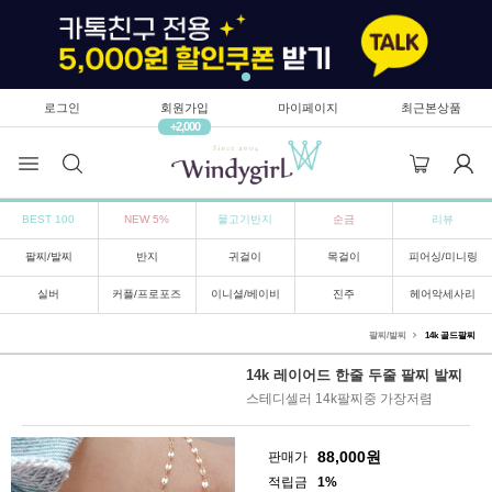
로그인
회원가입
마이페이지
최근본상품
+2,000
BEST 100
NEW 5%
물고기반지
순금
리뷰
팔찌/발찌
반지
귀걸이
목걸이
피어싱/미니링
실버
커플/프로포즈
이니셜/베이비
진주
헤어악세사리
팔찌/발찌
14k 골드팔찌
14k 레이어드 한줄 두줄 팔찌 발찌
스테디셀러 14k팔찌중 가장저렴
88,000
원
판매가
적립금
1%