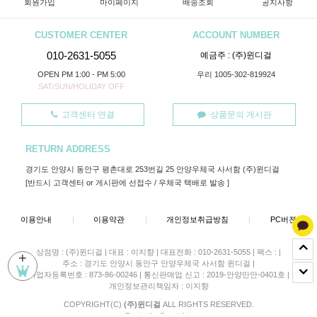
회원가입
마이페이지
배송조회
공지사항
CUSTOMER CENTER
ACCOUNT NUMBER
010-2631-5055
예금주 : (주)윈디걸
OPEN PM 1:00 - PM 5:00
우리 1005-302-819924
SAT/SUN/HOLIDAY OFF
고객센터 연결
상품문의 게시판
RETURN ADDRESS
경기도 안양시 동안구 평촌대로 253번길 25 안양우체국 사서함 (주)윈디걸
[반드시 고객센터 or 게시판에 선접수 / 우체국 택배로 발송 ]
이용안내
|
이용약관
|
개인정보취급방침
|
PC버젼
상점명 : (주)윈디걸
|
대표 :
이지향
|
대표전화 : 010-2631-5055
|
팩스 :
|
+
주소 : 경기도 안양시 동안구 안양우체국 사서함 윈디걸
|
사업자등록번호 : 873-86-00246
|
통신판매업 신고 : 2019-안양만안-0401호
|
개인정보관리책임자 : 이지향
COPYRIGHT(C)
(주)윈디걸
ALL RIGHTS RESERVED.