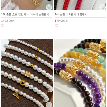
24k 순금 효도 건강 장수 거북이 순금팔찌
24k 순금 비휴팔찌 매듭팔찌
149,500원
179,000원