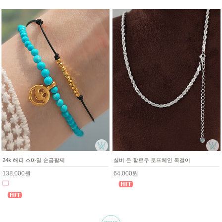
24k 해피 스마일 순금팔찌
실버 은 할로우 로프체인 목걸이
138,000원
64,000원