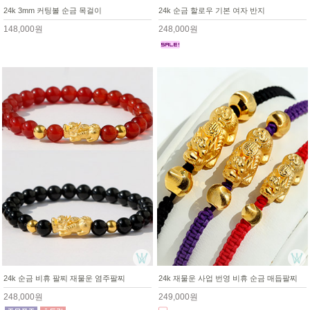
24k 3mm 커팅볼 순금 목걸이
24k 순금 할로우 기본 여자 반지
148,000원
248,000원
24k 순금 비휴 팔찌 재물운 염주팔찌
24k 재물운 사업 번영 비휴 순금 매듭팔찌
248,000원
249,000원