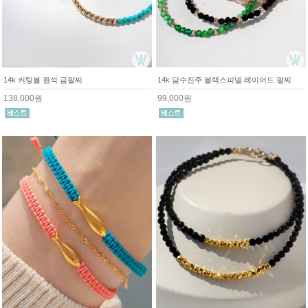
14k 커팅볼 원석 금팔찌
14k 담수진주 블랙스피넬 레이어드 팔찌
138,000원
99,000원