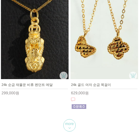
24k 순금 재물운 비휴 펜던트 메달
24k 골드 여자 순금 목걸이
299,000원
629,000원
more