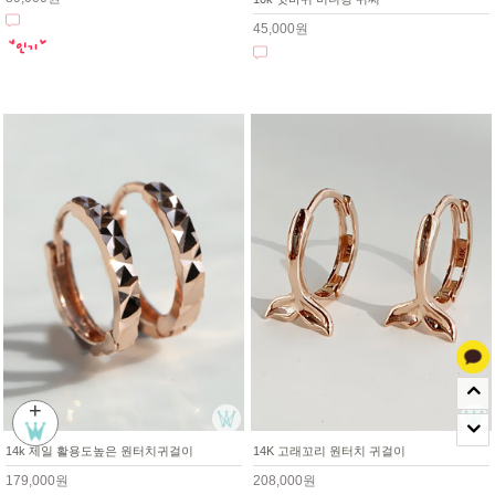
45,000원
+
14k 제일 활용도높은 원터치귀걸이
14K 고래꼬리 원터치 귀걸이
179,000원
208,000원