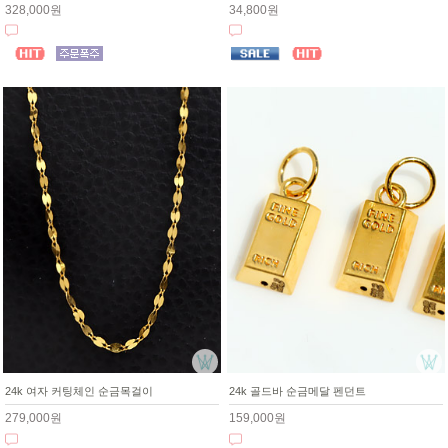
328,000원
34,800원
24k 여자 커팅체인 순금목걸이
24k 골드바 순금메달 펜던트
279,000원
159,000원