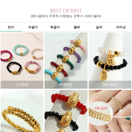
BEST OF BEST
[윈디걸에서 꾸준히 사랑받는 굿후기 스테디셀러]
반지
귀걸이
목걸이
팔찌
실버
피어싱
27,800원
99,000원
168,000원