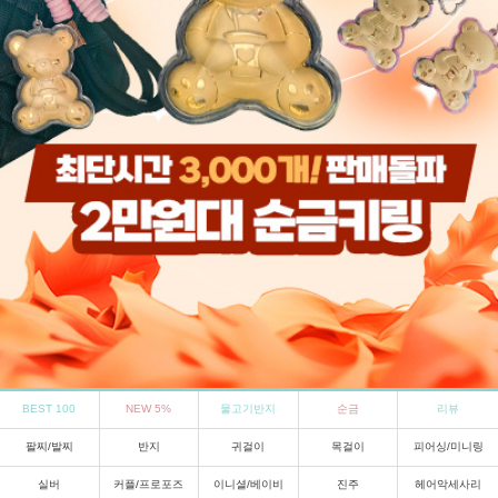
BEST 100
NEW 5%
물고기반지
순금
리뷰
팔찌/발찌
반지
귀걸이
목걸이
피어싱/미니링
실버
커플/프로포즈
이니셜/베이비
진주
헤어악세사리