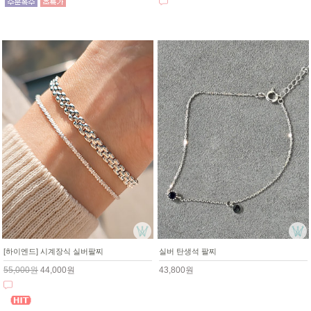
[하이엔드] 시계장식 실버팔찌
실버 탄생석 팔찌
55,000원
44,000원
43,800원