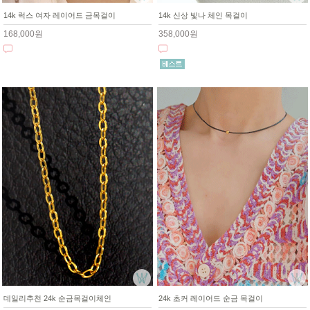
14k 럭스 여자 레이어드 금목걸이
14k 신상 빛나 체인 목걸이
168,000원
358,000원
데일리추천 24k 순금목걸이체인
24k 초커 레이어드 순금 목걸이