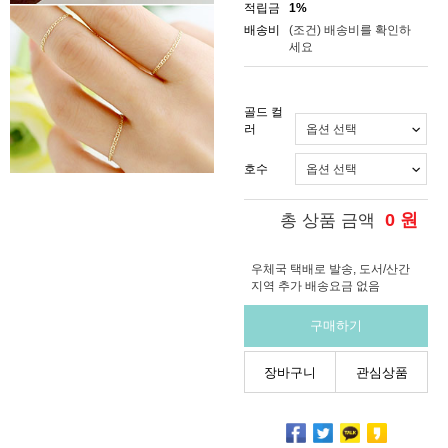
적립금
1%
배송비
(조건)
배송비를 확인하
세요
골드 컬
러
호수
0
원
총 상품 금액
우체국 택배로 발송, 도서/산간
지역 추가 배송요금 없음
구매하기
장바구니
관심상품