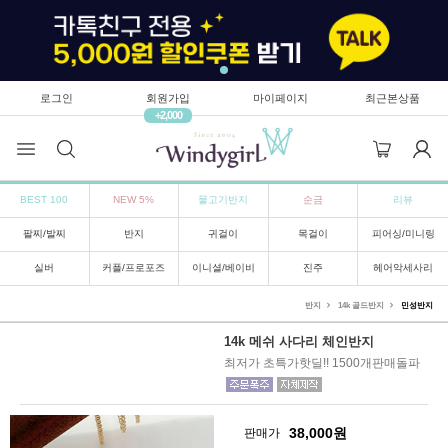
로그인
회원가입
마이페이지
최근본상품
+2,000
BEST 100
NEW 5%
물고기반지
순금
리뷰
팔찌/발찌
반지
귀걸이
목걸이
피어싱/미니링
실버
커플/프로포즈
이니셜/베이비
진주
헤어악세사리
반지
14k 골드반지
민성반지
14k 메쉬 사다리 체인반지
최저가 초특가핫딜!! 1500개판매돌파
38,000
원
판매가