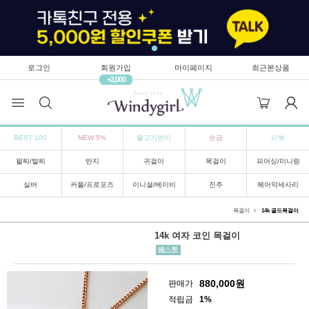
로그인
회원가입
마이페이지
최근본상품
+2,000
BEST 100
NEW 5%
물고기반지
순금
리뷰
팔찌/발찌
반지
귀걸이
목걸이
피어싱/미니링
실버
커플/프로포즈
이니셜/베이비
진주
헤어악세사리
목걸이
14k 골드목걸이
14k 여자 코인 목걸이
880,000
원
판매가
적립금
1%