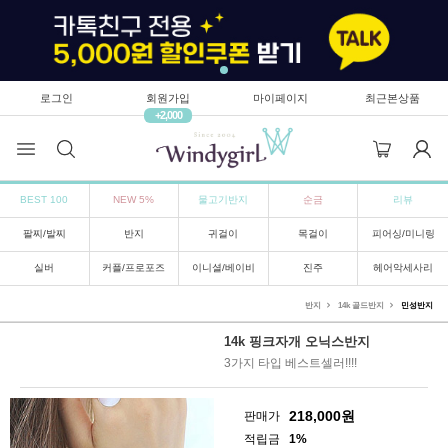
로그인
회원가입
마이페이지
최근본상품
+2,000
BEST 100
NEW 5%
물고기반지
순금
리뷰
팔찌/발찌
반지
귀걸이
목걸이
피어싱/미니링
실버
커플/프로포즈
이니셜/베이비
진주
헤어악세사리
반지
14k 골드반지
민성반지
14k 핑크자개 오닉스반지
3가지 타입 베스트셀러!!!!
218,000
원
판매가
적립금
1%