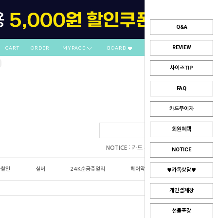
Q&A
REVIEW
CART
ORDER
MYPAGE
BOARD
사이즈TIP
FAQ
카드무이자
회원혜택
:
NOTICE
카드 부분무이자 안내
NOTICE
플할인
실버
24K순금쥬얼리
헤어악세사리
♥카톡상담♥
개인결제창
선물포장