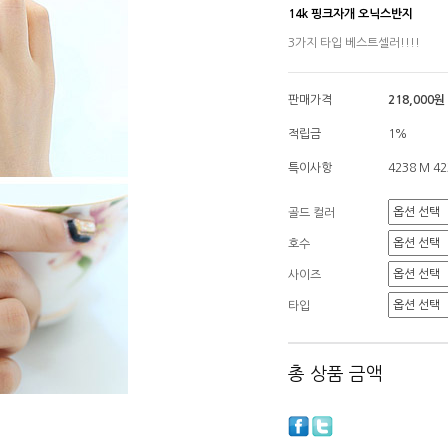
14k 핑크자개 오닉스반지
3가지 타입 베스트셀러!!!!
판매가격
218,000원
적립금
1%
특이사항
4238 M 42
골드 컬러
호수
사이즈
타입
총 상품 금액