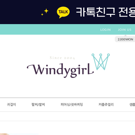
LOGIN
JOIN US
2,000WON
귀걸이
팔찌/발찌
피어싱/귓바퀴링
커플쥬얼리
샘