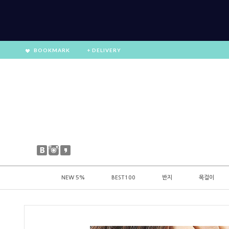
BOOKMARK
+ DELIVERY
NEW 5%
BEST100
반지
목걸이