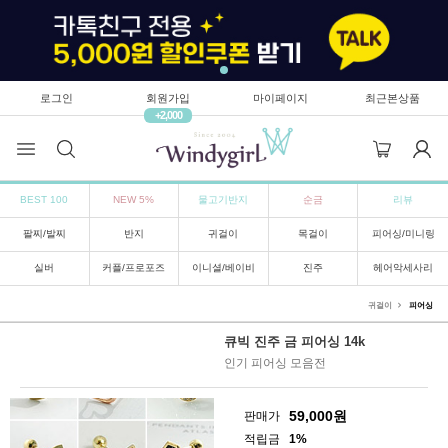
로그인
회원가입
마이페이지
최근본상품
+2,000
BEST 100
NEW 5%
물고기반지
순금
리뷰
팔찌/발찌
반지
귀걸이
목걸이
피어싱/미니링
실버
커플/프로포즈
이니셜/베이비
진주
헤어악세사리
귀걸이
피어싱
큐빅 진주 금 피어싱 14k
인기 피어싱 모음전
59,000
원
판매가
적립금
1%