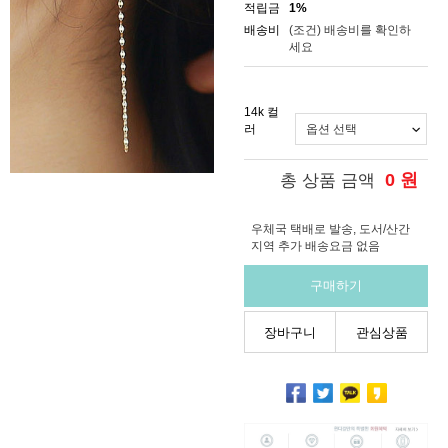
적립금
1%
배송비
(조건)
배송비를 확인하
세요
14k 컬
러
0
원
총 상품 금액
우체국 택배로 발송, 도서/산간
지역 추가 배송요금 없음
구매하기
장바구니
관심상품