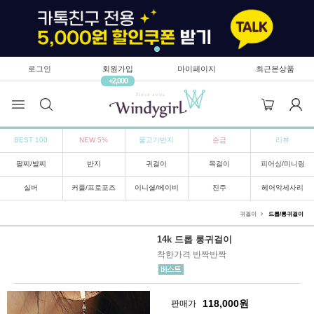
로그인
회원가입
마이페이지
최근본상품
+2,000
BEST 100
NEW 5%
물고기반지
순금
리뷰
팔찌/발찌
반지
귀걸이
목걸이
피어싱/미니링
실버
커플/프로포즈
이니셜/베이비
진주
헤어악세사리
귀걸이
드롭/롱귀걸이
14k 드롭 롱귀걸이
착한가격 반짝반짝
118,000
원
판매가