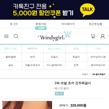
로그인
회원가입
마이페이지
최근본상품
+2,000
BEST 100
NEW 5%
물고기반지
순금
리뷰
팔찌/발찌
반지
귀걸이
목걸이
피어싱/미니링
실버
커플/프로포즈
이니셜/베이비
진주
헤어악세사리
목걸이
14k 골드목걸이
14k 르빌 초커 진주목걸이
베스트셀러
329,000
원
판매가