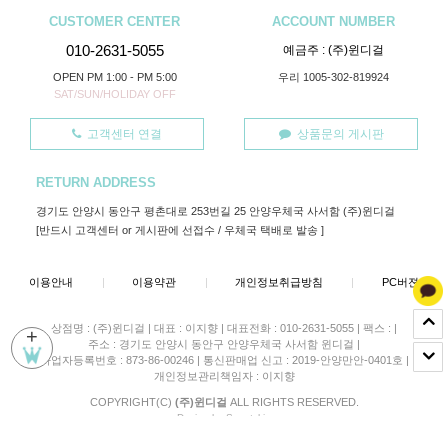
CUSTOMER CENTER
ACCOUNT NUMBER
010-2631-5055
예금주 : (주)윈디걸
OPEN PM 1:00 - PM 5:00
우리 1005-302-819924
SAT/SUN/HOLIDAY OFF
고객센터 연결
상품문의 게시판
RETURN ADDRESS
경기도 안양시 동안구 평촌대로 253번길 25 안양우체국 사서함 (주)윈디걸
[반드시 고객센터 or 게시판에 선접수 / 우체국 택배로 발송 ]
이용안내
|
이용약관
|
개인정보취급방침
|
PC버젼
상점명 : (주)윈디걸
|
대표 :
이지향
|
대표전화 : 010-2631-5055
|
팩스 :
|
+
주소 : 경기도 안양시 동안구 안양우체국 사서함 윈디걸
|
사업자등록번호 : 873-86-00246
|
통신판매업 신고 : 2019-안양만안-0401호
|
개인정보관리책임자 : 이지향
COPYRIGHT(C)
(주)윈디걸
ALL RIGHTS RESERVED.