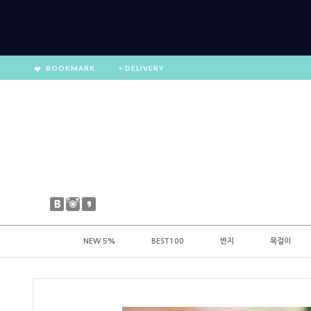
BOOKMARK
+ DELIVERY
NEW 5%
BEST100
반지
목걸이