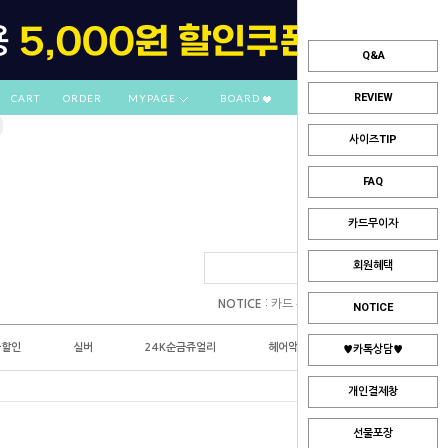
Q&A
REVIEW
CART
ORDER
MYPAGE
BOARD
사이즈TIP
FAQ
카드무이자
회원혜택
:
NOTICE
카드 부분무이자 안내
NOTICE
플할인
실버
24K순금쥬얼리
헤어악세사리
♥카톡상담♥
개인결제창
선물포장