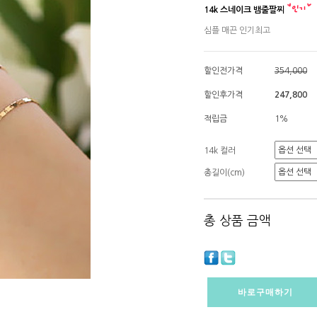
14k 스네이크 뱀줄팔찌
심플 매끈 인기최고
할인전가격
354,000
할인후가격
247,800
적립금
1%
14k 컬러
총길이(cm)
총 상품 금액
바로구매하기