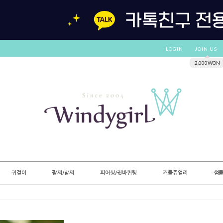
LOGIN
JOIN US
2,000WON
귀걸이
팔찌/발찌
피어싱/귓바퀴링
커플쥬얼리
샘