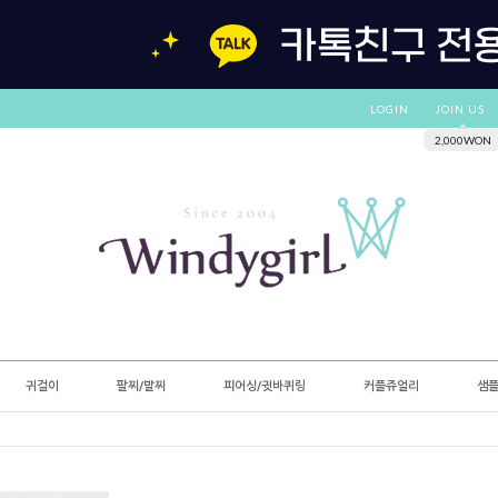
LOGIN
JOIN US
2,000WON
귀걸이
팔찌/발찌
피어싱/귓바퀴링
커플쥬얼리
샘