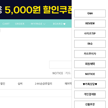
Q&A
REVIEW
CART
ORDER
MYPAGE
BOARD
사이즈TIP
FAQ
카드무이자
회원혜택
:
NOTICE
카드 부분무이자 안내
NOTICE
플할인
실버
24K순금쥬얼리
헤어악세사리
♥카톡상담♥
개인결제창
선물포장