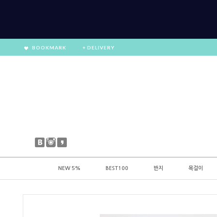
BOOKMARK
+ DELIVERY
NEW 5%
BEST100
반지
목걸이