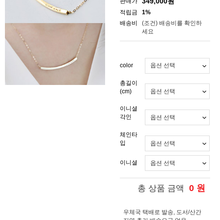
349,000
원
판매가
적립금
1%
배송비
(조건)
배송비를 확인하
세요
color
총길이
(cm)
이니셜
각인
체인타
입
이니셜
0
원
총 상품 금액
우체국 택배로 발송, 도서/산간