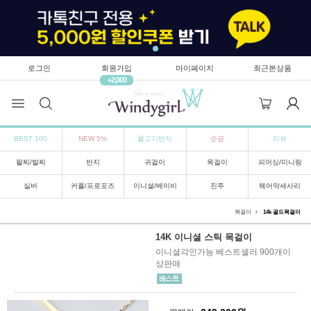
로그인
회원가입
마이페이지
최근본상품
+2,000
BEST 100
NEW 5%
물고기반지
순금
리뷰
팔찌/발찌
반지
귀걸이
목걸이
피어싱/미니링
실버
커플/프로포즈
이니셜/베이비
진주
헤어악세사리
목걸이
14k 골드목걸이
14K 이니셜 스틱 목걸이
이니셜각인가능 베스트셀러 900개이
상판매