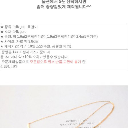
옵션에서 5푼 선택하시면
좀더 중량감있게 제작됩니다^^
★ 종류: 14k gold 목걸이
★ 소재: 14k gold
★ 중량: 약 1.6g(2푼체인기준), 1.9g(3푼체인기준) 2.4g(5푼기준)
★ 사이즈: 가로 약 3.8cm
★ 제작기간: 약 7~10일소요(주말, 공휴일 제외)
-중량은 14k 기성사이즈기준이며
출고시마다 약 ±10% 오차가있을수 있습니다
-주문제작상품으로
주문접수후 취소,반품,교환이 불가
한
상품입니다