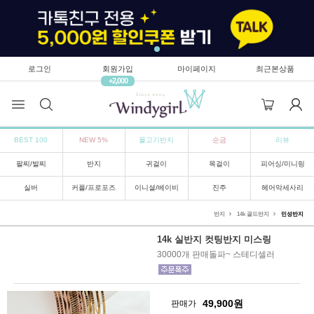
로그인
회원가입
마이페이지
최근본상품
+2,000
BEST 100
NEW 5%
물고기반지
순금
리뷰
팔찌/발찌
반지
귀걸이
목걸이
피어싱/미니링
실버
커플/프로포즈
이니셜/베이비
진주
헤어악세사리
반지
14k 골드반지
민성반지
14k 실반지 컷팅반지 미스링
30000개 판매돌파~ 스테디셀러
49,900
원
판매가