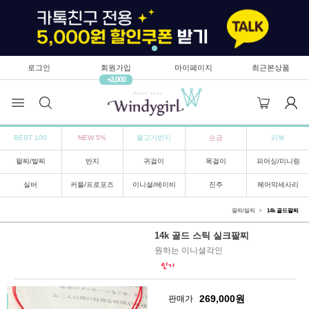
로그인
회원가입
마이페이지
최근본상품
+2,000
BEST 100
NEW 5%
물고기반지
순금
리뷰
팔찌/발찌
반지
귀걸이
목걸이
피어싱/미니링
실버
커플/프로포즈
이니셜/베이비
진주
헤어악세사리
팔찌/발찌
14k 골드팔찌
14k 골드 스틱 실크팔찌
원하는 이니셜각인
269,000
원
판매가