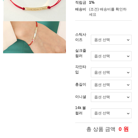
적립금
1%
배송비
(조건)
배송비를 확인하
세요
스틱사
이즈
실크줄
컬러
각인타
입
총길이
이니셜
14k 볼
컬러
0
원
총 상품 금액