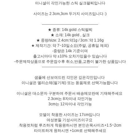
이니셜이 각인가능한 스틱 실크팔찌입니다
사이즈는 2.3cm,3cm 두가지 사이즈입니다 :)
---------------------------------------------
★ 종류: 14k gold 스틱팔찌
★ 소재: 14k gold , 실크
★ 중량/size: 2.4cm:약1g / 3cm :약 1.16g
★ 제작기간: 약 7~10일소요(주말, 공휴일 제외)
-중량은 14k 기준이며
출고시마다 약 ±10% 오차가있을수 있습니다
-주문제작상품으로 주문접수후 취소,반품,교환이 불가한 상품입니다
---------------------------------------------
샘플에 선보여드린 각인은 깊은각인입니다
이니셜은 엘리슨체(필기체) 또는 돋움체로 선택가능합니다
이니셜은 대소문자 구분하여 주문서 배송메모란에 기재해주세요
2.3cm는 8자이내 각인가능
3cm는 12자이내 각인가능
모델이 착용한 사이즈는 17cm입니다
여성분들 기성사이즈이구요
착용컷처럼 루즈하게 착용원하시면 본인손목사이즈+1.5~2cm
타이트하게 원하시면 +1cm로 선택해주세요