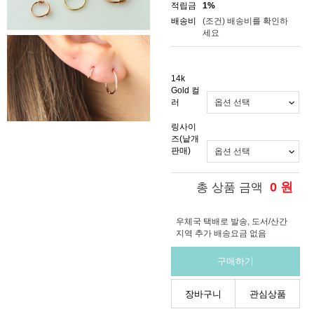
적립금
1%
배송비
(조건)
배송비를 확인하
세요
14k
Gold 컬
러
링사이
즈(낱개
판매)
0
원
총 상품 금액
우체국 택배로 발송, 도서/산간
지역 추가 배송요금 없음
구매하기
장바구니
관심상품