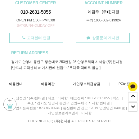
CUSTOMER CENTER
ACCOUNT NUMBER
010-2631-5055
예금주 : (주)윈디걸
OPEN PM 1:00 - PM 5:00
우리 1005-302-819924
SAT/SUN/HOLIDAY OFF
고객센터 연결
상품문의 게시판
RETURN ADDRESS
경기도 안양시 동안구 평촌대로 253번길 25 안양우체국 사서함 (주)윈디걸
[반드시 고객센터 or 게시판에 선접수 / 우체국 택배로 발송 ]
이용안내
|
이용약관
|
개인정보취급방침
|
PC버젼
상점명 : (주)윈디걸
|
대표 :
이지향
|
대표전화 : 010-2631-5055
|
팩스 :
|
+
주소 : 경기도 안양시 동안구 안양우체국 사서함 윈디걸
|
사업자등록번호 : 873-86-00246
|
통신판매업 신고 : 2019-안양만안-0401호
|
개인정보관리책임자 : 이지향
COPYRIGHT(C)
(주)윈디걸
ALL RIGHTS RESERVED.