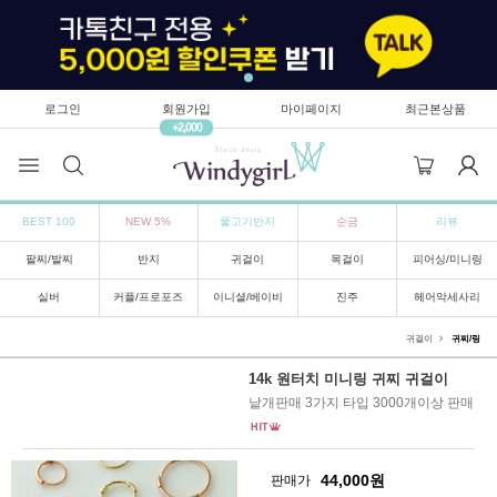
로그인
회원가입
마이페이지
최근본상품
+2,000
BEST 100
NEW 5%
물고기반지
순금
리뷰
팔찌/발찌
반지
귀걸이
목걸이
피어싱/미니링
실버
커플/프로포즈
이니셜/베이비
진주
헤어악세사리
귀걸이
귀찌/링
14k 원터치 미니링 귀찌 귀걸이
낱개판매 3가지 타입 3000개이상 판매
44,000
원
판매가