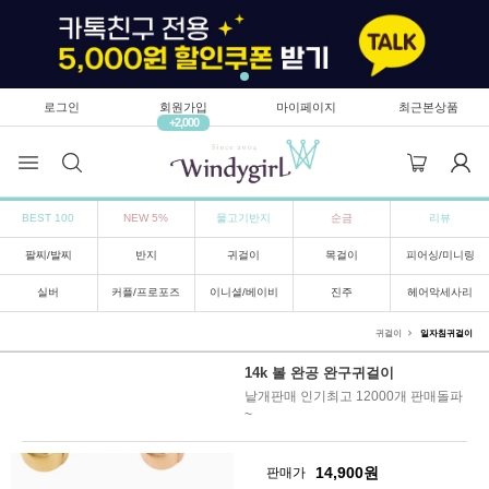
로그인
회원가입
마이페이지
최근본상품
+2,000
BEST 100
NEW 5%
물고기반지
순금
리뷰
팔찌/발찌
반지
귀걸이
목걸이
피어싱/미니링
실버
커플/프로포즈
이니셜/베이비
진주
헤어악세사리
귀걸이
일자침귀걸이
14k 볼 완공 완구귀걸이
낱개판매 인기최고 12000개 판매돌파
~
14,900
원
판매가