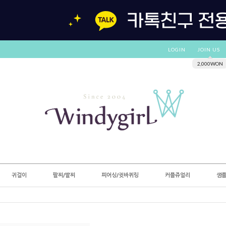
LOGIN
JOIN US
2,000WON
귀걸이
팔찌/발찌
피어싱/귓바퀴링
커플쥬얼리
샘