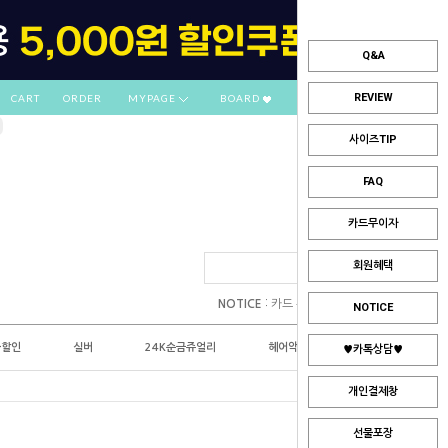
Q&A
REVIEW
CART
ORDER
MYPAGE
BOARD
사이즈TIP
FAQ
카드무이자
회원혜택
:
NOTICE
카드 부분무이자 안내
NOTICE
플할인
실버
24K순금쥬얼리
헤어악세사리
♥카톡상담♥
개인결제창
선물포장