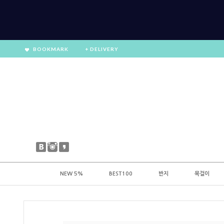
BOOKMARK
+ DELIVERY
NEW 5%
BEST100
반지
목걸이