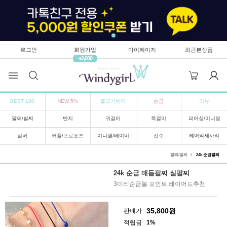
로그인
회원가입
마이페이지
최근본상품
+2,000
BEST 100
NEW 5%
물고기반지
순금
리뷰
팔찌/발찌
반지
귀걸이
목걸이
피어싱/미니링
실버
커플/프로포즈
이니셜/베이비
진주
헤어악세사리
팔찌/발찌
24k 순금팔찌
24k 순금 매듭팔찌 실팔찌
3미리순금볼 포인트 레이어드추천
35,800
원
판매가
적립금
1%