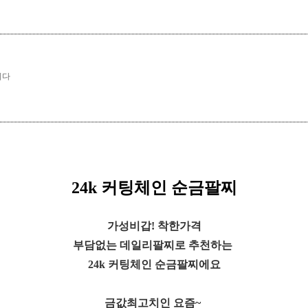
니다
24k 커팅체인 순금팔찌
가성비갑! 착한가격
부담없는 데일리팔찌로 추천하는
24k 커팅체인 순금팔찌에요
금값최고치인 요즘~