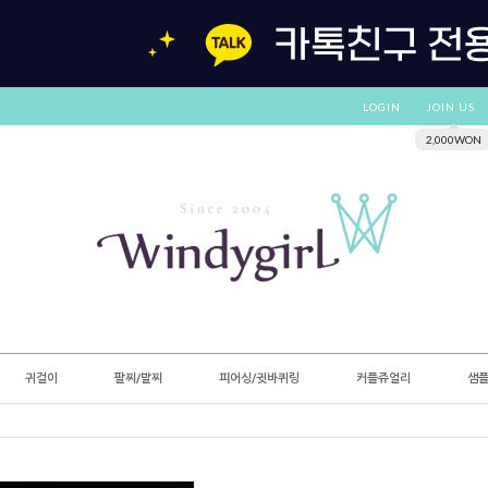
LOGIN
JOIN US
2,000WON
귀걸이
팔찌/발찌
피어싱/귓바퀴링
커플쥬얼리
샘