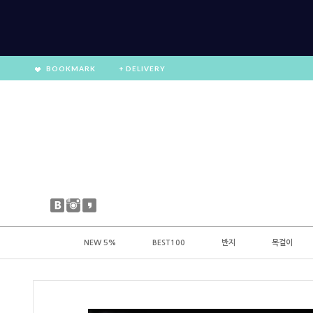
BOOKMARK
+ DELIVERY
NEW 5%
BEST100
반지
목걸이