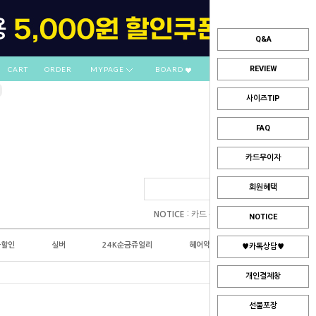
Q&A
REVIEW
CART
ORDER
MYPAGE
BOARD
사이즈TIP
FAQ
카드무이자
회원혜택
:
NOTICE
카드 부분무이자 안내
NOTICE
플할인
실버
24K순금쥬얼리
헤어악세사리
♥카톡상담♥
개인결제창
선물포장