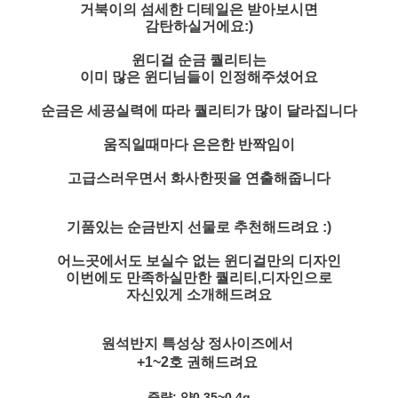
거북이의 섬세한 디테일은 받아보시면
감탄하실거에요:)
윈디걸 순금 퀄리티는
이미 많은 윈디님들이 인정해주셨어요
순금은 세공실력에 따라 퀄리티가 많이 달라집니다
움직일때마다 은은한 반짝임이
고급스러우면서 화사한핏을 연출해줍니다
기품있는 순금반지 선물로 추천해드려요 :)
어느곳에서도 보실수 없는 윈디걸만의 디자인
이번에도 만족하실만한 퀄리티,디자인으로
자신있게 소개해드려요
원석반지 특성상 정사이즈에서
+1~2호 권해드려요
중량: 약0.35~0.4g