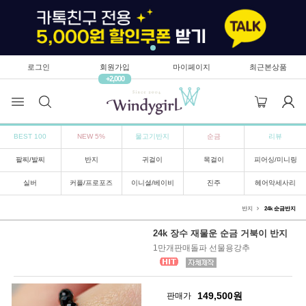
로그인
회원가입
마이페이지
최근본상품
+2,000
BEST 100
NEW 5%
물고기반지
순금
리뷰
팔찌/발찌
반지
귀걸이
목걸이
피어싱/미니링
실버
커플/프로포즈
이니셜/베이비
진주
헤어악세사리
반지
24k 순금반지
24k 장수 재물운 순금 거북이 반지
1만개판매돌파 선물용강추
149,500
원
판매가