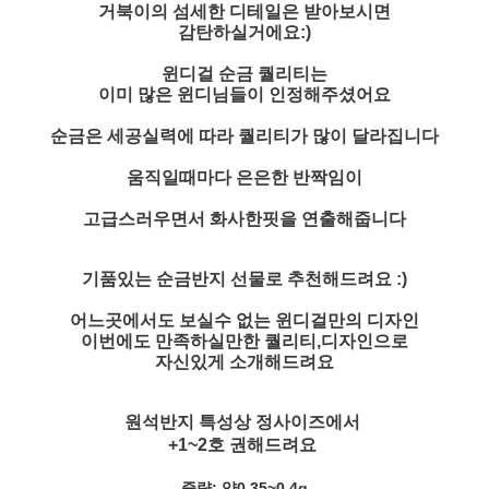
거북이의 섬세한 디테일은 받아보시면
감탄하실거에요:)
윈디걸 순금 퀄리티는
이미 많은 윈디님들이 인정해주셨어요
순금은 세공실력에 따라 퀄리티가 많이 달라집니다
움직일때마다 은은한 반짝임이
고급스러우면서 화사한핏을 연출해줍니다
기품있는 순금반지 선물로 추천해드려요 :)
어느곳에서도 보실수 없는 윈디걸만의 디자인
이번에도 만족하실만한 퀄리티,디자인으로
자신있게 소개해드려요
원석반지 특성상 정사이즈에서
+1~2호 권해드려요
중량: 약0.35~0.4g