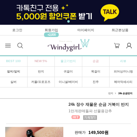
로그인
회원가입
마이페이지
최근본상품
+2,000
BEST 100
NEW 5%
물고기반지
순금
리뷰
팔찌/발찌
반지
귀걸이
목걸이
피어싱/미니링
실버
커플/프로포즈
이니셜/베이비
진주
헤어악세사리
반지
24k 순금반지
24k 장수 재물운 순금 거북이 반지
1만개판매돌파 선물용강추
149,500
원
판매가