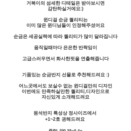
거북이의 섬세한 디테일은 받아보시면
감탄하실거에요:)
윈디걸 순금 퀄리티는
이미 많은 윈디님들이 인정해주셨어요
순금은 세공실력에 따라 퀄리티가 많이 달라집니다
움직일때마다 은은한 반짝임이
고급스러우면서 화사한핏을 연출해줍니다
기품있는 순금반지 선물로 추천해드려요 :)
어느곳에서도 보실수 없는 윈디걸만의 디자인
이번에도 만족하실만한 퀄리티,디자인으로
자신있게 소개해드려요
원석반지 특성상 정사이즈에서
+1~2호 권해드려요
중량: 약0.35~0.4g