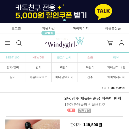
로그인
회원가입
마이페이지
최근본상품
+2,000
BEST 100
NEW 5%
물고기반지
순금
리뷰
팔찌/발찌
반지
귀걸이
목걸이
피어싱/미니링
실버
커플/프로포즈
이니셜/베이비
진주
헤어악세사리
반지
24k 순금반지
24k 장수 재물운 순금 거북이 반지
1만개판매돌파 선물용강추
149,500
원
판매가