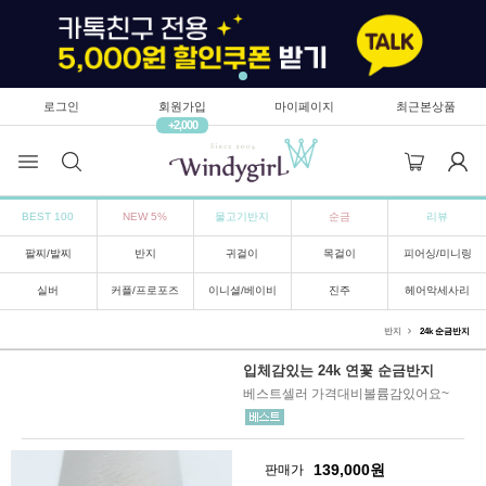
로그인
회원가입
마이페이지
최근본상품
+2,000
BEST 100
NEW 5%
물고기반지
순금
리뷰
팔찌/발찌
반지
귀걸이
목걸이
피어싱/미니링
실버
커플/프로포즈
이니셜/베이비
진주
헤어악세사리
반지
24k 순금반지
입체감있는 24k 연꽃 순금반지
베스트셀러 가격대비볼륨감있어요~
139,000
원
판매가