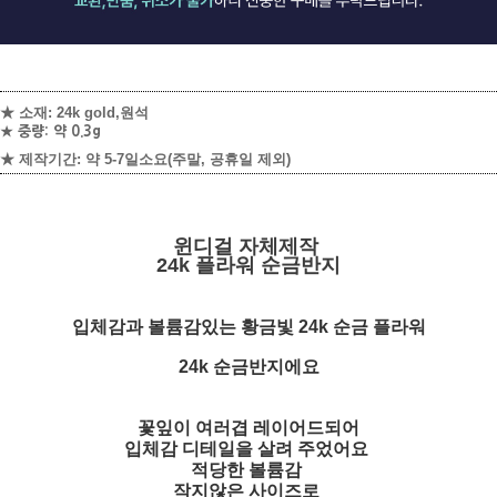
★ 소재: 24k gold,원석
★ 중량: 약 0.3g
★ 제작기간: 약 5-7일소요
(주말, 공휴일 제외)
윈디걸 자체제작
24k 플라워 순금반지
입체감과 볼륨감있는 황금빛 24k 순금 플라워
24k 순금
반지에요
꽃잎이 여러겹 레이어드되어
입체감 디테일을 살려 주었어요
적당한 볼륨감
작지않은 사이즈로