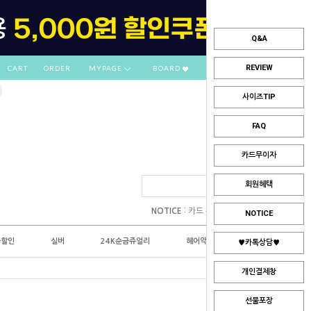
Q&A
REVIEW
CART
ORDER
MYPAGE
BOARD
사이즈TIP
FAQ
카드무이자
회원혜택
:
NOTICE
카드 부분무이자 안내
NOTICE
플할인
실버
24K순금쥬얼리
헤어악세사리
♥카톡상담♥
개인결제창
선물포장