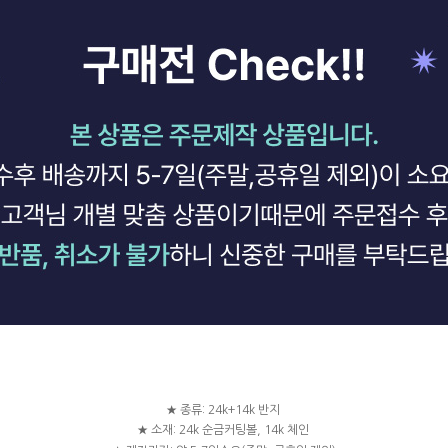
★ 종류: 24k+14k 반지
★ 소재: 24k 순금커팅볼, 14k 체인