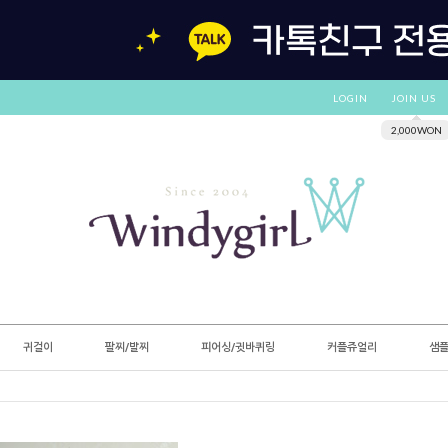
LOGIN
JOIN US
2,000WON
귀걸이
팔찌/발찌
피어싱/귓바퀴링
커플쥬얼리
샘