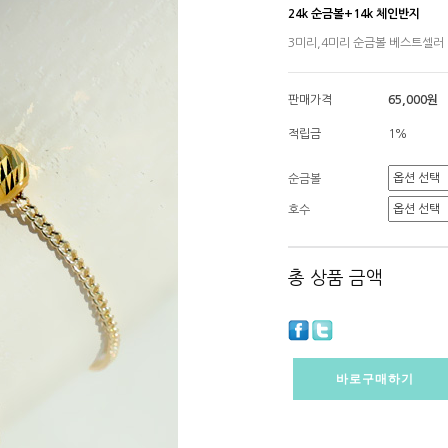
24k 순금볼+14k 체인반지
3미리,4미리 순금볼 베스트셀러
판매가격
65,000원
적립금
1%
순금볼
호수
총 상품 금액
바로구매하기