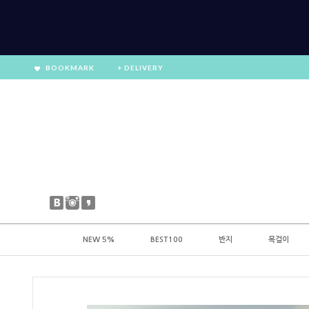
BOOKMARK
+ DELIVERY
NEW 5%
BEST100
반지
목걸이