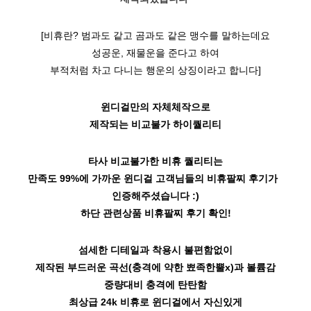
[
비휴란?
범과도 같고 곰과도 같은 맹수를 말하는데요
성공운, 재물운을 준다고 하여
부적처럼 차고 다니는 행운의 상징이라고 합니다]
윈디걸만의 자체체작으로
제작되는 비교불가 하이퀄리티
타사 비교불가한 비휴 퀄리티
는
만족도 99%
에 가까운 윈디걸 고객님들의 비휴팔찌 후기가
인증해주셨습니다 :)
하단 관련상품 비휴팔찌 후기 확인!
섬세한 디테일과 착용시 불편함없이
제작된 부드러운 곡선
(충격에 약한
뾰족한뿔x)과 볼륨감
중량대비 충격에 탄탄함
최상급 24k 비휴
로 윈디걸에서 자신있게