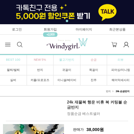
로그인
회원가입
마이페이지
최근본상품
+2,000
BEST 100
NEW 5%
물고기반지
순금
리뷰
팔찌/발찌
반지
귀걸이
목걸이
피어싱/미니링
실버
커플/프로포즈
이니셜/베이비
진주
헤어악세사리
반지
24k 순금반지
24k 재물복 행운 비휴 복 커팅볼 순
금반지
정품순금 베스트셀러
38,000
원
판매가