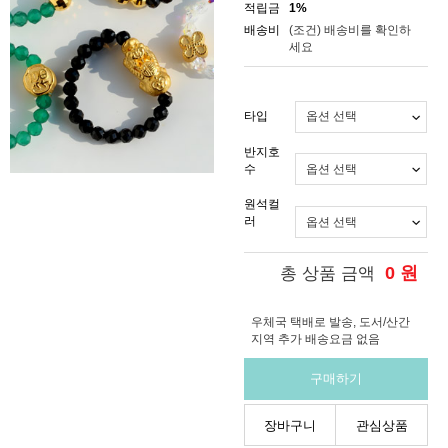
적립금
1%
배송비
(조건)
배송비를 확인하
세요
타입
반지호
수
원석컬
러
0
원
총 상품 금액
우체국 택배로 발송, 도서/산간
지역 추가 배송요금 없음
구매하기
장바구니
관심상품