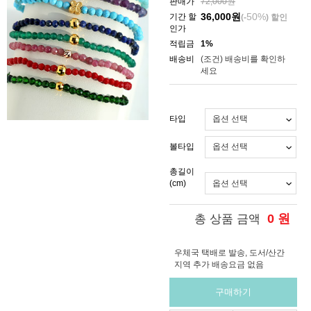
판매가
72,000원
36,000
원
50%
기간 할
(-
) 할인
인가
적립금
1%
배송비
(조건)
배송비를 확인하
세요
타입
볼타입
총길이
(cm)
0
원
총 상품 금액
우체국 택배로 발송, 도서/산간
지역 추가 배송요금 없음
구매하기