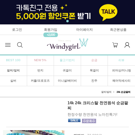
로그인
회원가입
마이페이지
최근본상품
+2,000
BEST 100
NEW 5%
물고기반지
순금
리뷰
팔찌/발찌
반지
귀걸이
목걸이
피어싱/미니링
실버
커플/프로포즈
이니셜/베이비
진주
헤어악세사리
팔찌/발찌
24k 순금팔찌
14k 24k 크리스탈 천연원석 순금팔
찌
한정수량 천연원석 노마진특가!