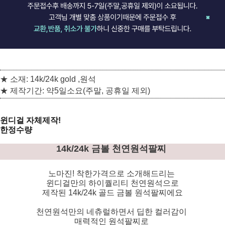
★ 소재: 14k/24k gold ,원석
★ 제작기간: 약5일소요(주말, 공휴일 제외)
윈디걸 자체제작!
한정수량
14k/24k 금볼 천연원석팔찌
노마진! 착한가격으로 소개해드리는
윈디걸만의 하이퀄리티 천연원석으로
제작된 14k/24k 골드 금볼 원석팔찌에요
천연원석만의 네츄럴하면서 딥한 컬러감이
매력적인 원석팔찌로