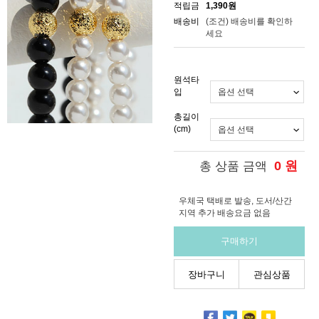
적립금
1,390원
배송비
(조건)
배송비를 확인하
세요
원석타
입
총길이
(cm)
0
원
총 상품 금액
우체국 택배로 발송, 도서/산간
지역 추가 배송요금 없음
구매하기
장바구니
관심상품