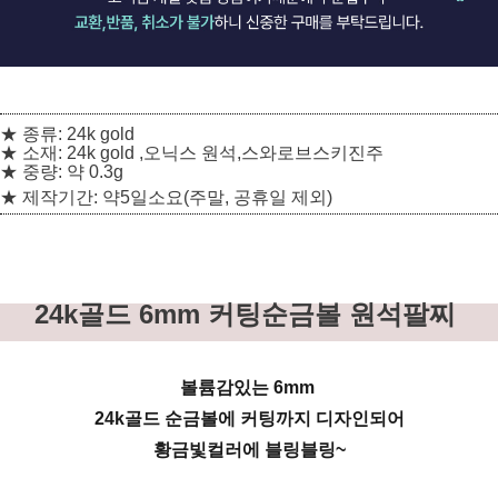
★ 종류: 24k gold
★ 소재: 24k gold ,오닉스 원석,스와로브스키진주
★
중량:
약 0.3g
★ 제작기간: 약5일소요(주말, 공휴일 제외)
24k골드 6mm 커팅순금볼 원석팔찌
볼륨감있는 6mm
24k골드 순금볼에 커팅까지 디자인되어
황금빛컬러에 블링블링~