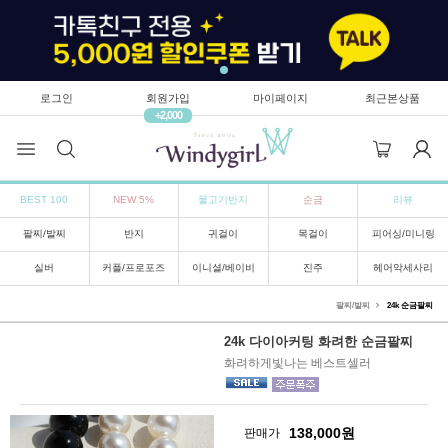
로그인
회원가입
마이페이지
최근본상품
+2,000
BEST 100
NEW 5%
물고기반지
순금
리뷰
팔찌/발찌
반지
귀걸이
목걸이
피어싱/미니링
실버
커플/프로포즈
이니셜/베이비
진주
헤어악세사리
팔찌/발찌
24k 순금팔찌
24k 다이아커팅 화려한 순금팔찌
화려하게빛나는 베스트셀러
138,000
원
판매가