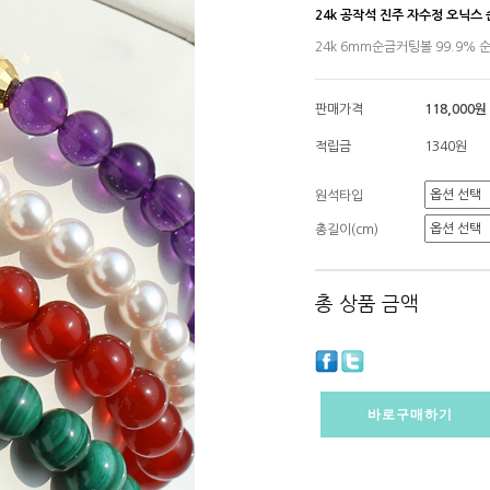
24k 공작석 진주 자수정 오닉스
24k 6mm순금커팅볼 99.9%
판매가격
118,000원
적립금
1340원
원석타입
총길이(cm)
총 상품 금액
바로구매하기