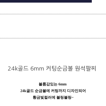
24k골드 6mm 커팅순금볼 원석팔찌
볼륨감있는 6mm
24k골드 순금볼에 커팅까지 디자인되어
황금빛컬러에 블링블링~