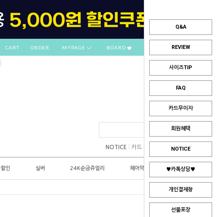
Q&A
REVIEW
CART
ORDER
MYPAGE
BOARD
사이즈TIP
FAQ
카드무이자
회원혜택
:
NOTICE
카드 부분무이자 안내
NOTICE
플할인
실버
24K순금쥬얼리
헤어악세사리
♥카톡상담♥
개인결제창
선물포장