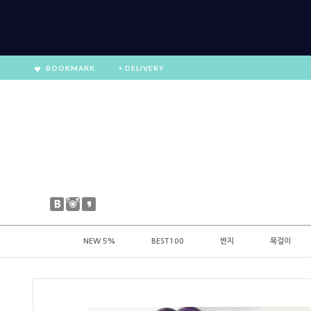
BOOKMARK
+ DELIVERY
NEW 5%
BEST100
반지
목걸이