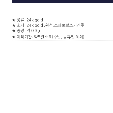
★ 종류: 24k gold
★ 소재: 24k gold ,원석,스와로브스키진주
★
중량:
약 0.3g
★ 제작기간: 약5일소요(주말, 공휴일 제외)