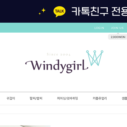
LOGIN
JOIN US
2,000WON
귀걸이
팔찌/발찌
피어싱/귓바퀴링
커플쥬얼리
샘